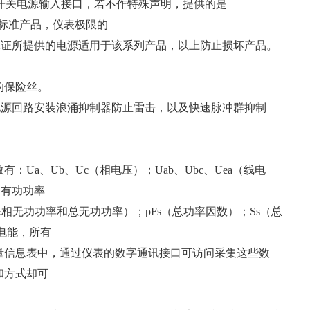
）开关电源输入接口，若不作特殊声明，提供的是
接口的标准产品，仪表极限的
V，请保证所提供的电源适用于该系列产品，以上防止损坏产品。
1A的保险丝。
电源回路安装浪涌抑制器防止雷击，以及快速脉冲群抑制
Ua、Ub、Uc（相电压）；Uab、Ubc、Uea（线电
每相有功功率
每相无功功率和总无功功率）；pFs（总功率因数）；Ss（总
电能，所有
量信息表中，通过仪表的数字通讯接口可访问采集这些数
和方式却可