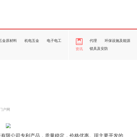
五金原材料
机电五金
电子电工
代理
环保设施及能源
锁具及安防
资讯
门户网
威胜仪表有限公司专利产品，质量稳定，价格优惠。现主要开发的