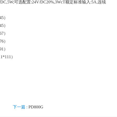
/DC,5W;可选配置:24V/DC20%,3WcT额定标准输入:5A,连续
45）
45）
67）
76）
91）
*111）
下一篇 :
PD800G