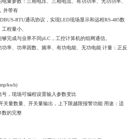
的电量参数：三相电压、三相电流、有功功率、无功功率、
，并带有
US-RTU通讯协议，实现LED现场显示和远程RS-485数
、工程量小、
够完成与业界不同pLC，工控计算机的组网通信。
功功率、功率因数、频率、有功电能、无功电能 计量：正反
高
U协议
imp/kwh)
入信号，现场可编程设置输入参数变比
，开关量数量、开关量输出，上下限越限报警功能 用途：适
参数的完整