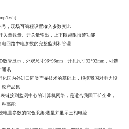
高
U协议
imp/kwh)
入信号，现场可编程设置输入参数变比
出，开关量数量、开关量输出，上下限越限报警功能
出电回路中电参数的完整监测和管理
数管显示，外观尺寸96*96mm，开孔尺寸92*92mm，可选
字通讯
是在消化国内外进口同类产品技术的基础上，根据我国对电力设
，改产品集
将仪表链接到监测中心的计算机网络，是适合我国工矿企业，
一种高能
供电系统电量参数的综合采集;测量并显示三相电流.