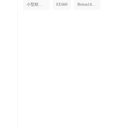
小型秸秆饲料加工机设备
EE660
Briton1413E/KE球型把手式外部门