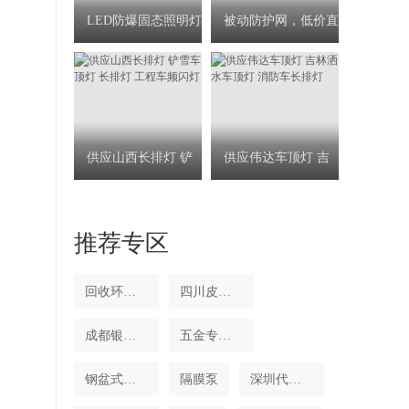
LED防爆固态照明灯
被动防护网，低价直
60W
销
供应山西长排灯 铲
供应伟达车顶灯 吉
推荐专区
雪车
林洒
回收环保电子呆料
四川皮肤名医工作室成立-成都银康
成都银康银屑病医院 四川皮肤名医
五金专用原材料”天津 H80黄铜超
钢盆式橡胶支座 质量超好 价格超
隔膜泵
深圳代理天龙SPRINTS报警锁