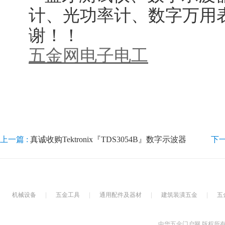
计、光功率计、数字万用
谢！！
五金网
电子电工
上一篇 :
真诚收购Tektronix『TDS3054B』数字示波器
下一
机械设备
|
五金工具
|
通用配件及器材
|
建筑装潢五金
|
五
中华五金门户网 版权所有Copyrig