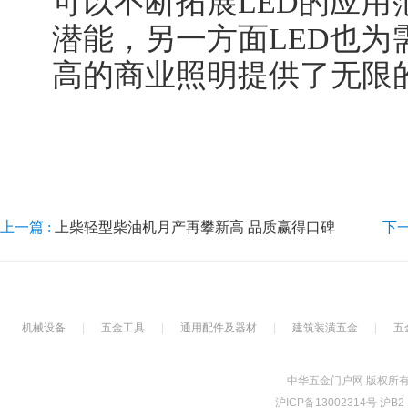
可以不断拓展LED的应用
潜能，另一方面LED也为
高的商业照明提供了无限
上一篇 :
上柴轻型柴油机月产再攀新高 品质赢得口碑
下一
机械设备
|
五金工具
|
通用配件及器材
|
建筑装潢五金
|
五
中华五金门户网 版权所有Copyrig
沪ICP备13002314号 沪B